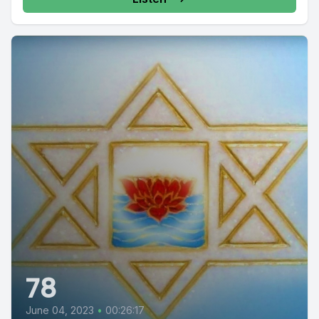
78
June 04, 2023
•
00:26:17